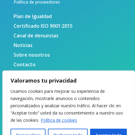
Política de proveedores
Plan de Igualdad
Certificado ISO 9001:2015
Canal de denuncias
Noticias
Sobre nosotros
Contacto
Valoramos tu privacidad
Usamos cookies para mejorar su experiencia de
navegación, mostrarle anuncios o contenidos
personalizados y analizar nuestro tráfico. Al hacer clic en
“Aceptar todo” usted da su consentimiento a nuestro uso
de las cookies.
Política de cookies
© 2024 Centro Tecnológico Naval y del Mar. Todos los
derechos reservados