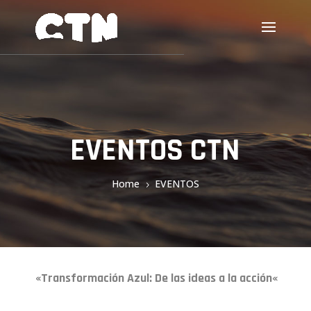
EVENTOS CTN
Home
EVENTOS
5
«
Transformación Azul: De las ideas a la acción
«