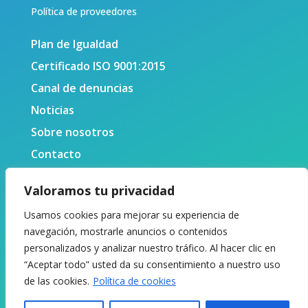
Política de proveedores
Plan de Igualdad
Certificado ISO 9001:2015
Canal de denuncias
Noticias
Sobre nosotros
Contacto
Valoramos tu privacidad
Usamos cookies para mejorar su experiencia de
navegación, mostrarle anuncios o contenidos
personalizados y analizar nuestro tráfico. Al hacer clic en
“Aceptar todo” usted da su consentimiento a nuestro uso
de las cookies.
Política de cookies
© 2024 Centro Tecnológico Naval y del Mar. Todos los
derechos reservados