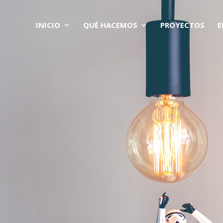
INICIO
QUÉ HACEMOS
PROYECTOS
E
mos soluciones efi
mpresas