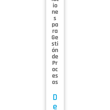
io
ne
s
pa
ra
Ge
sti
ón
de
Pr
oc
es
os
D
e