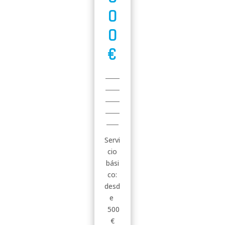
0
0
€
Servi
cio
bási
co:
desd
e
500
€