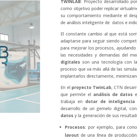
TWINLAB
: Proyecto desarrollado po
como objetivo poder replicar virtualm
su comportamiento mediante el despl
de análisis inteligente de datos e indi
El constante cambio al que está some
adaptarse para seguir siendo competi
para mejorar los procesos, ayudando
las necesidades y demandas del me
digitales
son una tecnología con la 
proceso que va más allá de las simula
implantarlos directamente, minimizan
En el
proyecto TwinLab
, CTN desarr
que permite el
análisis de datos
e
trabaja en
dotar de inteligencia
desarrollo de un gemelo digital, co
datos
y la generación de sus resultado
Procesos
: por ejemplo, para con
layout
de una línea de producción,