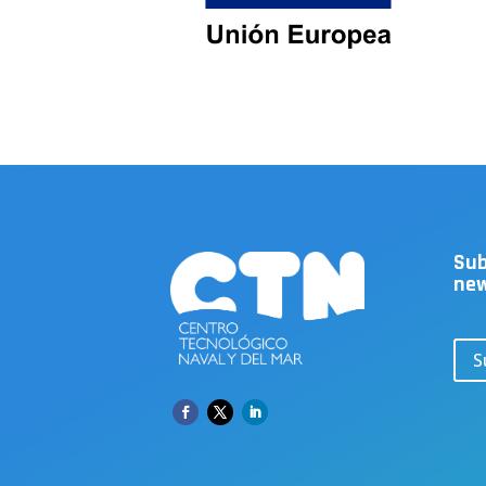
Sub
new
S