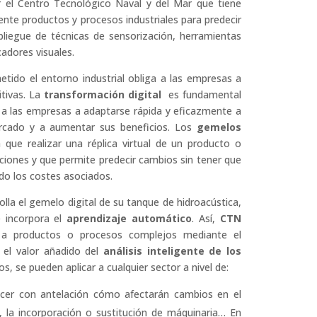
r el Centro Tecnológico Naval y del Mar que tiene
ente productos y procesos industriales para predecir
iegue de técnicas de sensorización, herramientas
cadores visuales.
tido el entorno industrial obliga a las empresas a
tivas. La
transformación digital
es fundamental
 a las empresas a adaptarse rápida y eficazmente a
rcado y a aumentar sus beneficios. Los
gemelos
que realizar una réplica virtual de un producto o
ciones y que permite predecir cambios sin tener que
do los costes asociados.
olla el gemelo digital de su tanque de hidroacústica,
 incorpora el
aprendizaje automático
. Así,
CTN
a productos o procesos complejos mediante el
n el valor añadido del
análisis inteligente de los
s, se pueden aplicar a cualquier sector a nivel de:
ocer con antelación cómo afectarán cambios en el
 la incorporación o sustitución de máquinaria… En