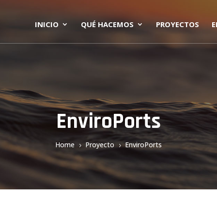
INICIO
QUÉ HACEMOS
PROYECTOS
E
EnviroPorts
Home
Proyecto
EnviroPorts
5
5